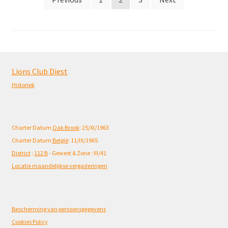
paginering
Lions Club Diest
Historiek
Charter Datum
Oak Brook
: 25/XI/1963
Charter Datum
België
: 11/IX/1965
District
:
112 B
- Gewest & Zone : III/41
Locatie maandelijkse vergaderingen
Bescherming van persoonsgegevens
Cookies Policy