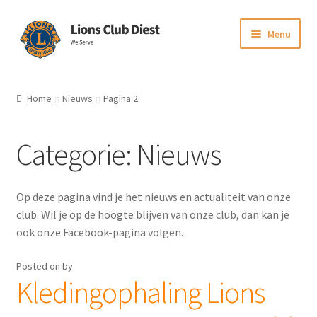
Skip
Skip
Menu
to
to
navigation
content
Initiatieven en steun
Home
Nieuws
Pagina 2
Expand
Activiteiten en fundraising
child
Categorie:
Nieuws
menu
In het nieuws
Lionsbase voor leden
Op deze pagina vind je het nieuws en actualiteit van onze
club. Wil je op de hoogte blijven van onze club, dan kan je
ook onze Facebook-pagina volgen.
Posted on
by
Kledingophaling Lions