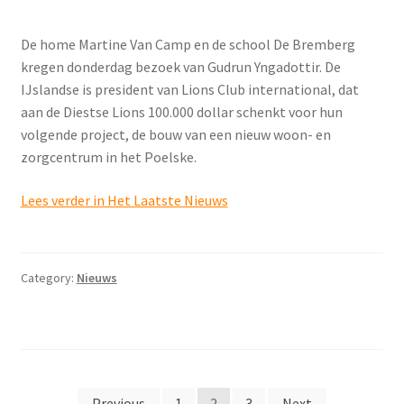
De home Martine Van Camp en de school De Bremberg
kregen donderdag bezoek van Gudrun Yngadottir. De
IJslandse is president van Lions Club international, dat
aan de Diestse Lions 100.000 dollar schenkt voor hun
volgende project, de bouw van een nieuw woon- en
zorgcentrum in het Poelske.
Lees verder in Het Laatste Nieuws
Category:
Nieuws
Berichten
Previous
1
2
3
Next