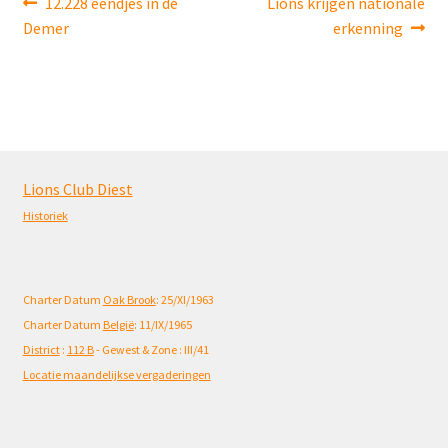
Berichtnavigatie
Previous
Next
12.228 eendjes in de
Lions krijgen nationale
post:
post:
Demer
erkenning
Lions Club Diest
Historiek
Charter Datum
Oak Brook
: 25/XI/1963
Charter Datum
België
: 11/IX/1965
District
:
112 B
- Gewest & Zone : III/41
Locatie maandelijkse vergaderingen