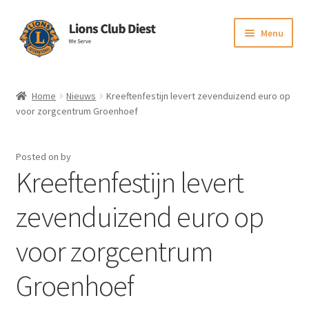
Skip
Skip
Menu
to
to
navigation
content
Initiatieven en steun
Home
Nieuws
Kreeftenfestijn levert zevenduizend euro op
Expand
voor zorgcentrum Groenhoef
Activiteiten en fundraising
child
menu
In het nieuws
Posted on
by
Kreeftenfestijn levert
Lionsbase voor leden
zevenduizend euro op
voor zorgcentrum
Groenhoef