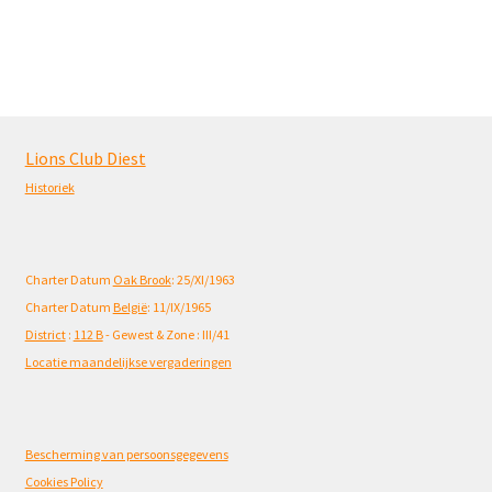
Lions Club Diest
Historiek
Charter Datum
Oak Brook
: 25/XI/1963
Charter Datum
België
: 11/IX/1965
District
:
112 B
- Gewest & Zone : III/41
Locatie maandelijkse vergaderingen
Bescherming van persoonsgegevens
Cookies Policy