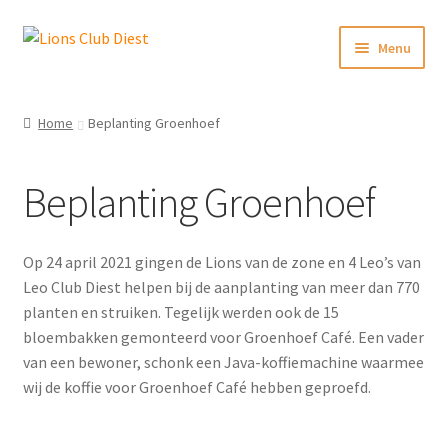
Skip
Skip
Menu
to
to
navigation
content
Initiatieven en steun
Home
Beplanting Groenhoef
Activiteiten en fundraising
Beplanting Groenhoef
In het nieuws
Lionsbase voor leden
Op 24 april 2021 gingen de Lions van de zone en 4 Leo’s van
Leo Club Diest helpen bij de aanplanting van meer dan 770
planten en struiken. Tegelijk werden ook de 15
bloembakken gemonteerd voor Groenhoef Café. Een vader
van een bewoner, schonk een Java-koffiemachine waarmee
wij de koffie voor Groenhoef Café hebben geproefd.